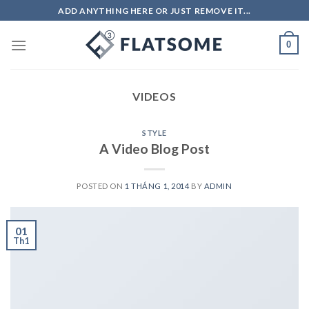
Skip
ADD ANYTHING HERE OR JUST REMOVE IT...
to
content
0
VIDEOS
STYLE
A Video Blog Post
POSTED ON
1 THÁNG 1, 2014
BY
ADMIN
01
Th1