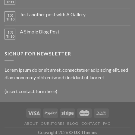
Th11
Just another post with A Gallery
13
Th10
A Simple Blog Post
13
Th10
SIGNUP FOR NEWSLETTER
Lorem ipsum dolor sit amet, consectetuer adipiscing elit, sed
diam nonummy nibh euismod tincidunt ut laoreet.
(insert contact form here)
ABOUT
OUR STORES
BLOG
CONTACT
FAQ
Copyright 2026 ©
UX Themes