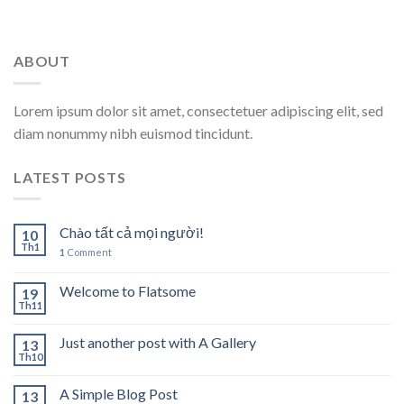
ABOUT
Lorem ipsum dolor sit amet, consectetuer adipiscing elit, sed
diam nonummy nibh euismod tincidunt.
LATEST POSTS
Chào tất cả mọi người!
10
Th1
1
Comment
Welcome to Flatsome
19
Th11
Just another post with A Gallery
13
Th10
A Simple Blog Post
13